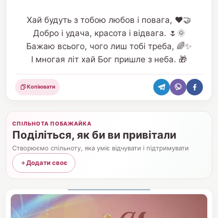
Хай будуть з тобою любов і повага, ❤️🤝
Добро і удача, красота і відвага. 🌷🌞
Бажаю всього, чого лиш тобі треба, 🌈✨
І многая літ хай Бог пришле з неба. 🎁
Копіювати
Поділитися
СПІЛЬНОТА ПОБАЖАЙКА
Поділіться, як би ви привітали
Створюємо спільноту, яка уміє відчувати і підтримувати
＋
Додати своє