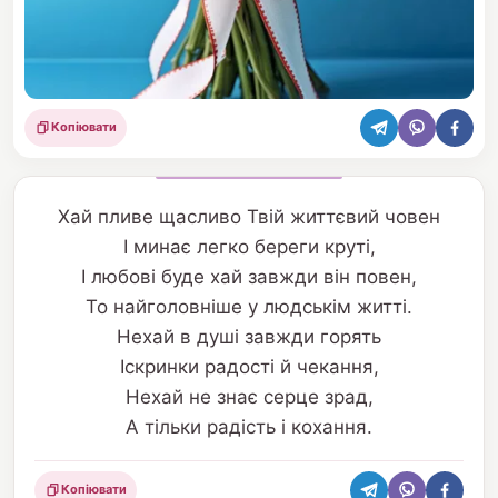
Копіювати
Поділитися
Хай пливе щасливо Твій життєвий човен
І минає легко береги круті,
І любові буде хай завжди він повен,
То найголовніше у людськім житті.
Нехай в душі завжди горять
Іскринки радості й чекання,
Нехай не знає серце зрад,
А тільки радість і кохання.
Копіювати