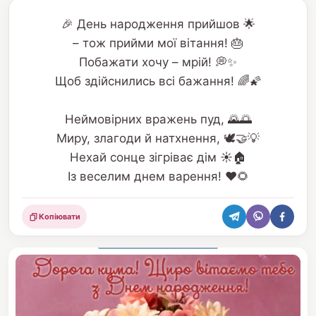
🎉 День народження прийшов 🌟
– тож прийми мої вітання! 🎂
Побажати хочу – мрій! 💭✨
Щоб здійснились всі бажання! 🌈🌠
Неймовірних вражень пуд, 🌄🌅
Миру, злагоди й натхнення, 🕊️🤝💡
Нехай сонце зігріває дім ☀️🏠
Із веселим днем варення! ❤️🌻
Копіювати
Поділитися