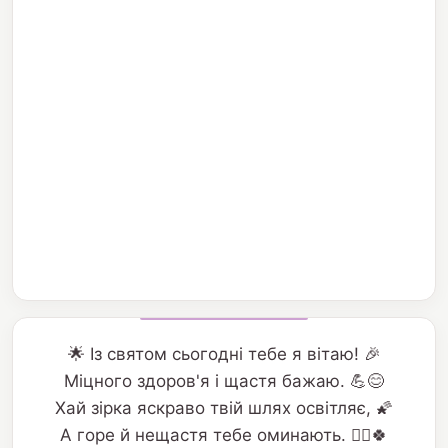
🌟 Із святом сьогодні тебе я вітаю! 🎉
Міцного здоров'я і щастя бажаю. 💪😊
Хай зірка яскраво твій шлях освітляє, 🌠
А горе й нещастя тебе оминають. 🙅‍♂️🍀