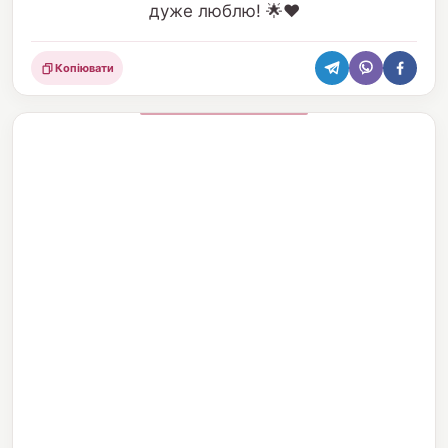
дуже люблю! 🌟❤️
Копіювати
Поділитися