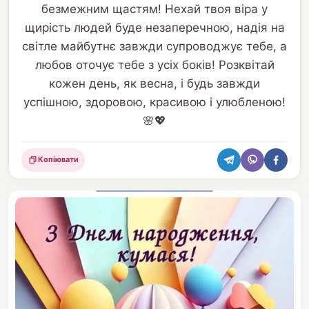
безмежним щастям! Нехай твоя віра у
щирість людей буде незаперечною, надія на
світле майбутнє завжди супроводжує тебе, а
любов оточує тебе з усіх боків! Розквітай
кожен день, як весна, і будь завжди
успішною, здоровою, красивою і улюбленою!
🌸💖
Копіювати
Поділитися