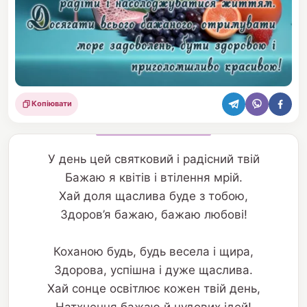
Копіювати
Поділитися
У день цей святковий і радісний твій
Бажаю я квітів і втілення мрій.
Хай доля щаслива буде з тобою,
Здоров’я бажаю, бажаю любові!
Коханою будь, будь весела і щира,
Здорова, успішна і дуже щаслива.
Хай сонце освітлює кожен твій день,
Натхнення бажаю й чудових ідей!