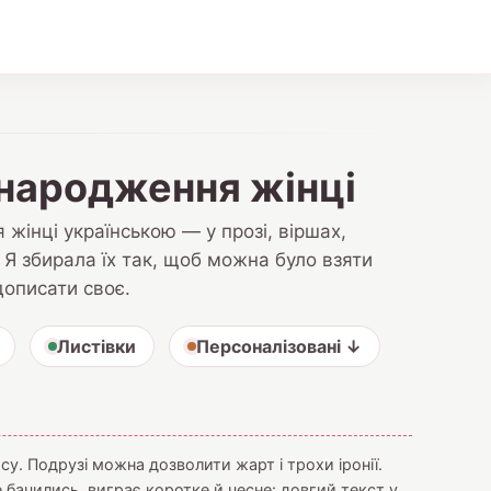
 народження жінці
 жінці українською — у прозі, віршах,
. Я збирала їх так, щоб можна було взяти
 дописати своє.
Листівки
Персоналізовані ↓
су. Подрузі можна дозволити жарт і трохи іронії.
не бачились, виграє коротке й чесне: довгий текст у