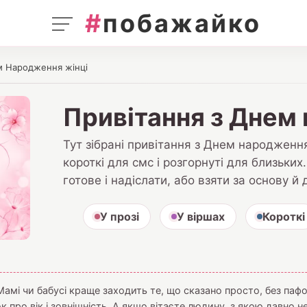
#
побажайко
м Народження жінці
Привітання з Днем
Тут зібрані привітання з Днем народження
короткі для смс і розгорнуті для близьких
готове і надіслати, або взяти за основу й
У прозі
У віршах
Короткі
Мамі чи бабусі краще заходить те, що сказано просто, без пафо
ок про вік і зовнішність. А якщо вітаєте людину, з якою давно 