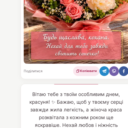
Поділитися
Копіювати
Вітаю тебе з твоїм особливим днем,
красуня! ✨ Бажаю, щоб у твоєму серці
завжди жила легкість, а жіноча краса
розквітала з кожним роком ще
яскравіше. Нехай любов і ніжність