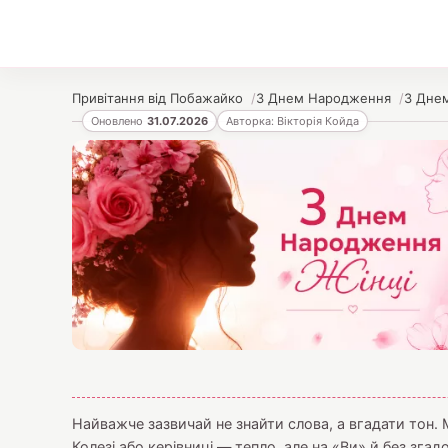
Привітання від Побажайко
З Днем Народження
З Дне
Оновлено
31.07.2026
Авторка: Вікторія Койда
Найважче зазвичай не знайти слова, а вгадати тон. 
Колезі або керівниці — тепло, але на «Ви» й без згад