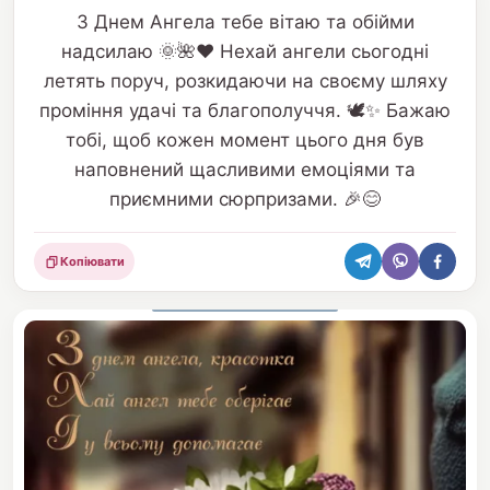
З Днем Ангела тебе вітаю та обійми
надсилаю 🌞🌺❤️ Нехай ангели сьогодні
летять поруч, розкидаючи на своєму шляху
проміння удачі та благополуччя. 🕊️✨ Бажаю
тобі, щоб кожен момент цього дня був
наповнений щасливими емоціями та
приємними сюрпризами. 🎉😊
Копіювати
Поділитися