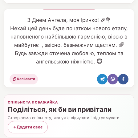
З Днем Ангела, моя Іринко! 🎉💐
Нехай цей день буде початком нового етапу,
наповненого найбільшою гармонією, вірою в
майбутнє і, звісно, безмежним щастям. 🌈
Будь завжди оточена любов'ю, теплом та
ангельською ніжністю. 😇
Копіювати
Поділитися
СПІЛЬНОТА ПОБАЖАЙКА
Поділіться, як би ви привітали
Створюємо спільноту, яка уміє відчувати і підтримувати
＋
Додати своє