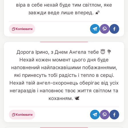
віра в себе нехай буде тим світлом, яке
завжди веде лише вперед. 🌠
Копіювати
Поділитися
Дорога Ірино, з Днем Ангела тебе 😇 💐
Нехай кожен момент цього дня буде
наповнений найласкавішими побажаннями,
які принесуть тобі радість і тепло в серці.
Нехай твій ангел-охоронець оберігає від усіх
негараздів і наповнює твоє життя світлом та
коханням. 🕊️
Копіювати
Поділитися