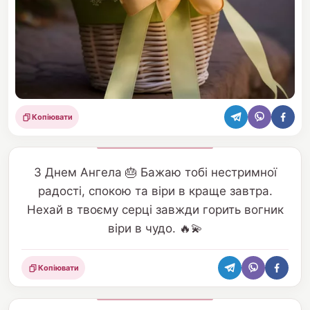
Копіювати
Поділитися
З Днем Ангела 🎂 Бажаю тобі нестримної
радості, спокою та віри в краще завтра.
Нехай в твоєму серці завжди горить вогник
віри в чудо. 🔥💫
Копіювати
Поділитися