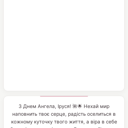
З Днем Ангела, Іруся! 🌺🌟 Нехай мир
наповнить твоє серце, радість оселиться в
кожному куточку твого життя, а віра в себе