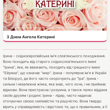
З Днем Ангела Катерині
Ірина - східноєвропейське ім'я слов'янського походження.
Воно походить від старого східнослов'янського імені
"Ірина", яке, як вважають, походить від грецького імені
"Ейрена", що означає "мир". Ірина - популярне ім'я в Україні
та Білорусі, де його часто скорочують до "Іра". Ірина -
сильна і незалежна жінка, яка знає, чого хоче, і не приймає
відмови. Вона пристрасна і розумна, а також палко віддана
своїм друзям і родині. Ірина - лідер, часто надихає
оточуючих своєю сміливістю та рішучістю. Вона твердо
вірить у справедливість і відстоює те, що є правильним, а її