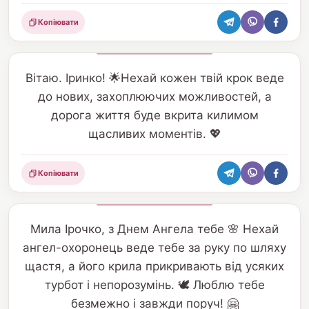
Копіювати
Поділитися
Вітаю. Іринко! 🌟Нехай кожен твій крок веде
до нових, захоплюючих можливостей, а
дорога життя буде вкрита килимом
щасливих моментів. 💖
Копіювати
Поділитися
Мила Ірочко, з Днем Ангела тебе 🌸 Нехай
ангел-охоронець веде тебе за руку по шляху
щастя, а його крила прикривають від усяких
турбот і непорозумінь. 🕊️ Люблю тебе
безмежно і завжди поруч! 🤗