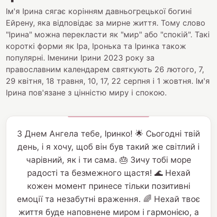
Ім'я Ірина сягає корінням давньогрецької богині
Ейрену, яка відповідає за мирне життя. Тому слово
"Ірина" можна перекласти як "мир" або "спокій". Такі
короткі форми як Іра, Іронька та Іринка також
популярні. Іменини Ірини 2023 року за
православним календарем святкують 26 лютого, 7,
29 квітня, 18 травня, 10, 17, 22 серпня і 1 жовтня. Ім'я
Ірина пов'язане з цінністю миру і спокою.
З Днем Ангела тебе, Іринко! 🌟 Сьогодні твій
день, і я хочу, щоб він був такий же світлий і
чарівний, як і ти сама. 🎂 Зичу тобі море
радості та безмежного щастя! 🌊 Нехай
кожен момент принесе тільки позитивні
емоції та незабутні враження. 🌈 Нехай твоє
життя буде наповнене миром і гармонією, а