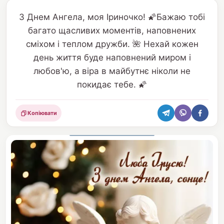
З Днем Ангела, моя Іриночко! 🌠Бажаю тобі
багато щасливих моментів, наповнених
сміхом і теплом дружби. 🌺 Нехай кожен
день життя буде наповнений миром і
любов'ю, а віра в майбутнє ніколи не
покидає тебе. 🌠
Копіювати
Поділитися