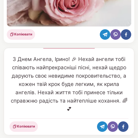
Копіювати
Поділитися
З Днем Ангела, Ірино! 🎉 Нехай ангели тобі
співають найпрекрасніші пісні, нехай щедро
дарують своє невидиме покровительство, а
кожен твій крок буде легким, як крила
ангелів. Нехай життя тобі принесе тільки
справжню радість та найтепліше кохання. 🌈
💕
Копіювати
Поділитися