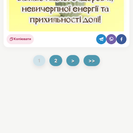
Копіювати
Поділитися
1
2
>
>>