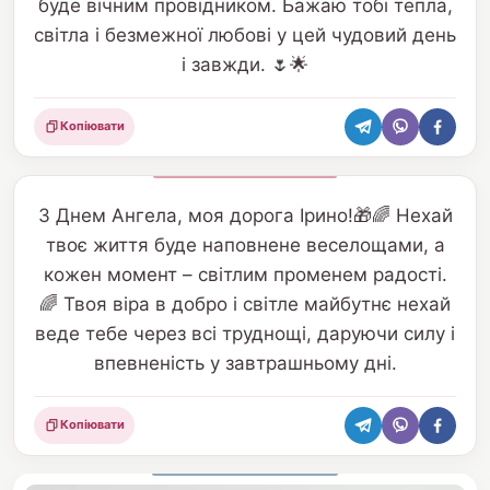
буде вічним провідником. Бажаю тобі тепла,
світла і безмежної любові у цей чудовий день
і завжди. 🌷🌟
Копіювати
Поділитися
З Днем Ангела, моя дорога Ірино!🎁🌈 Нехай
твоє життя буде наповнене веселощами, а
кожен момент – світлим променем радості.
🌈 Твоя віра в добро і світле майбутнє нехай
веде тебе через всі труднощі, даруючи силу і
впевненість у завтрашньому дні.
Копіювати
Поділитися