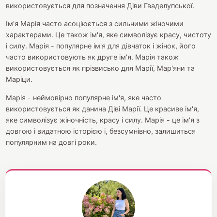
використовується для позначення Діви Гваделупської.
Ім'я Марія часто асоціюється з сильними жіночими
характерами. Це також ім'я, яке символізує красу, чистоту
і силу. Марія - популярне ім'я для дівчаток і жінок, його
часто використовують як друге ім'я. Марія також
використовується як прізвисько для Марії, Мар'яни та
Маріци.
Марія - неймовірно популярне ім'я, яке часто
використовується як данина Діві Марії. Це красиве ім'я,
яке символізує жіночність, красу і силу. Марія - це ім'я з
довгою і видатною історією і, безсумнівно, залишиться
популярним на довгі роки.