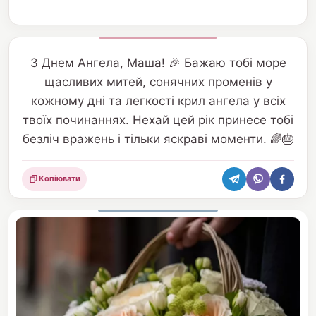
З Днем Ангела, Маша! 🎉 Бажаю тобі море
щасливих митей, сонячних променів у
кожному дні та легкості крил ангела у всіх
твоїх починаннях. Нехай цей рік принесе тобі
безліч вражень і тільки яскраві моменти. 🌈🎂
Копіювати
Поділитися