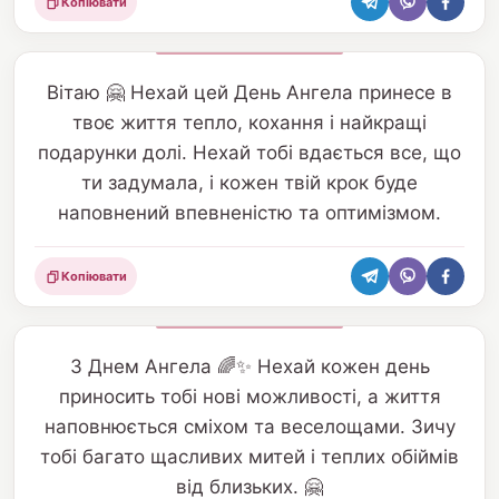
Копіювати
Поділитися
Вітаю 🤗 Нехай цей День Ангела принесе в
твоє життя тепло, кохання і найкращі
подарунки долі. Нехай тобі вдається все, що
ти задумала, і кожен твій крок буде
наповнений впевненістю та оптимізмом.
Копіювати
Поділитися
З Днем Ангела 🌈✨ Нехай кожен день
приносить тобі нові можливості, а життя
наповнюється сміхом та веселощами. Зичу
тобі багато щасливих митей і теплих обіймів
від близьких. 🤗