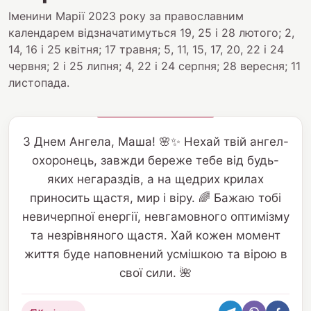
Іменини Марії 2023 року за православним
календарем відзначатимуться 19, 25 і 28 лютого; 2,
14, 16 і 25 квітня; 17 травня; 5, 11, 15, 17, 20, 22 і 24
червня; 2 і 25 липня; 4, 22 і 24 серпня; 28 вересня; 11
листопада.
З Днем Ангела, Маша! 🌸✨ Нехай твій ангел-
охоронець, завжди береже тебе від будь-
яких негараздів, а на щедрих крилах
приносить щастя, мир і віру. 🌈 Бажаю тобі
невичерпної енергії, невгамовного оптимізму
та незрівняного щастя. Хай кожен момент
життя буде наповнений усмішкою та вірою в
свої сили. 🌺