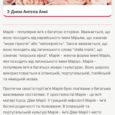
З Днем Ангела Анні
Марія - популярне ім'я з багатою історією. Вважається, що
воно походить від єврейського імені Мірьям, що означає
"море гіркоти" або "непокірність". Також вважається, що
воно походить від латинського слова "stella maris", що
означає "морська зірка". Марія - жіноча форма імені Маріо,
яке походить від латинського імені Маріус. Марія -
популярне ім'я в багатьох мовах і культурах. Воно широко
використовується в іспанській, португальській, італійській
та німецькій мовах.
Протягом своєї історії ім'я Марія було пов'язане з багатьма
важливими постатями. У християнстві Марія - це ім'я
матері Ісуса, Діви Марії. У грецькій міфології Марія - ім'я
богині родючості та полювання. В іспанській та
португальській культурі Марія - ім'я Діви Марії і часто