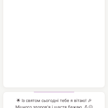
🌟 Із святом сьогодні тебе я вітаю! 🎉
Міцного здоров'я і щастя бажаю. 💪😊