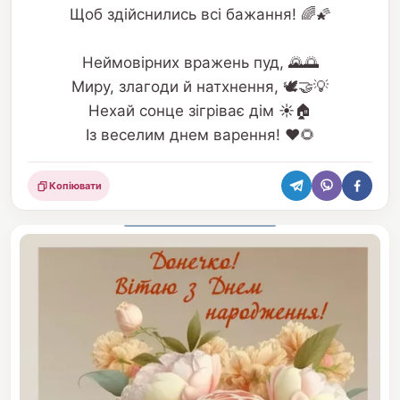
Щоб здійснились всі бажання! 🌈🌠
Неймовірних вражень пуд, 🌄🌅
Миру, злагоди й натхнення, 🕊️🤝💡
Нехай сонце зігріває дім ☀️🏠
Із веселим днем варення! ❤️🌻
Копіювати
Поділитися