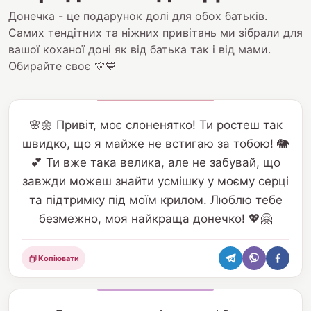
Донечка - це подарунок долі для обох батьків.
Самих тендітних та ніжних привітань ми зібрали для
вашої коханої доні як від батька так і від мами.
Обирайте своє 💛💙
🌸🌼 Привіт, моє слоненятко! Ти ростеш так
швидко, що я майже не встигаю за тобою! 🐘
💕 Ти вже така велика, але не забувай, що
завжди можеш знайти усмішку у моєму серці
та підтримку під моїм крилом. Люблю тебе
безмежно, моя найкраща донечко! 💖🤗
Копіювати
Поділитися