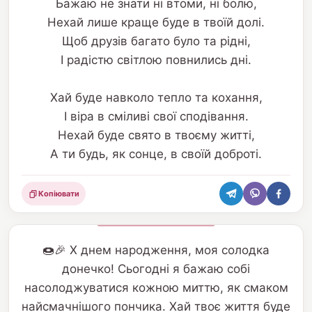
Бажаю не знати ні втоми, ні болю,
Нехай лише краще буде в твоїй долі.
Щоб друзів багато було та рідні,
І радістю світлою повнились дні.
Хай буде навколо тепло та кохання,
І віра в сміливі свої сподівання.
Нехай буде свято в твоєму житті,
А ти будь, як сонце, в своїй доброті.
Копіювати
Поділитися
🍩🎉 Х днем народження, моя солодка
донечко! Сьогодні я бажаю собі
насолоджуватися кожною миттю, як смаком
найсмачнішого пончика. Хай твоє життя буде