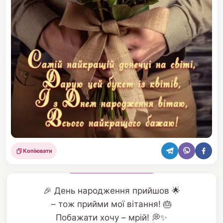
Копіювати
Поділитися
🎉 День народження прийшов 🌟
– тож прийми мої вітання! 🎂
Побажати хочу – мрій! 💭✨