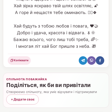
Хай зірка яскраво твій шлях освітляє, 🌠
А горе й нещастя тебе оминають. 🙅‍♂️🍀
Хай будуть з тобою любов і повага, ❤️🤝
Добро і удача, красота і відвага. 🌷🌞
Бажаю всього, чого лиш тобі треба, 🌈✨
І многая літ хай Бог пришле з неба. 🎁
Копіювати
Поділитися
СПІЛЬНОТА ПОБАЖАЙКА
Поділіться, як би ви привітали
Створюємо спільноту, яка уміє відчувати і підтримувати
＋
Додати своє