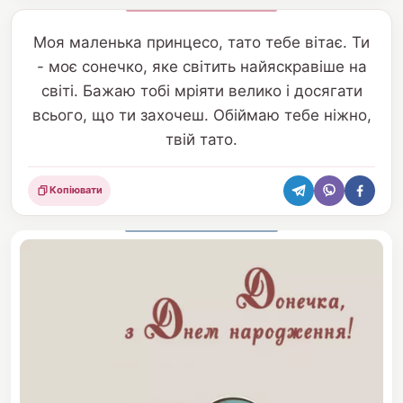
Моя маленька принцесо, тато тебе вітає. Ти
- моє сонечко, яке світить найяскравіше на
світі. Бажаю тобі мріяти велико і досягати
всього, що ти захочеш. Обіймаю тебе ніжно,
твій тато.
Копіювати
Поділитися