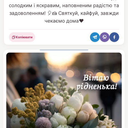
солодким і яскравим, наповненим радістю та
задоволенням! 🎈🍰 Святкуй, кайфуй, завжди
чекаємо дома❤️
Копіювати
Поділитися