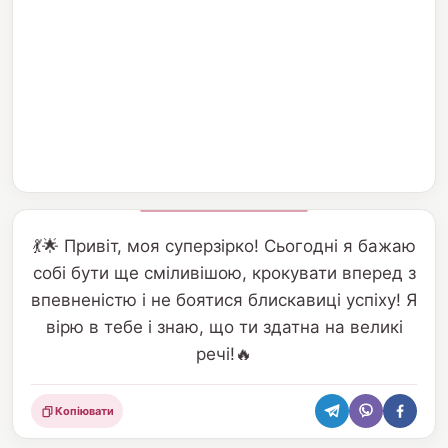
💃🌟 Привіт, моя суперзірко! Сьогодні я бажаю
собі бути ще сміливішою, крокувати вперед з
впевненістю і не боятися блискавиці успіху! Я
вірю в тебе і знаю, що ти здатна на великі
речі!🔥
Копіювати
Поділитися