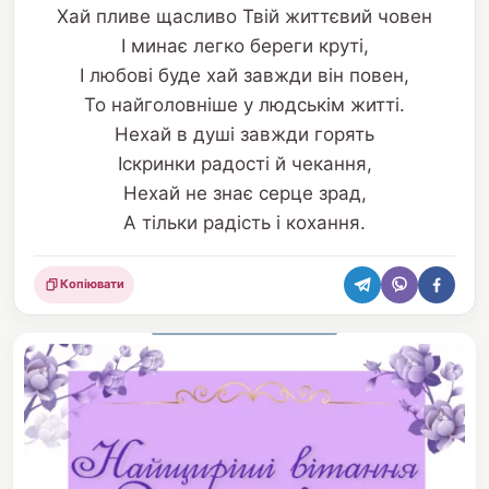
Хай пливе щасливо Твій життєвий човен
І минає легко береги круті,
І любові буде хай завжди він повен,
То найголовніше у людськім житті.
Нехай в душі завжди горять
Іскринки радості й чекання,
Нехай не знає серце зрад,
А тільки радість і кохання.
Копіювати
Поділитися