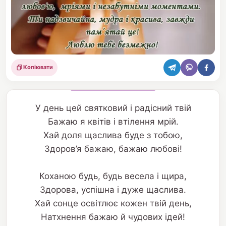
Копіювати
Поділитися
У день цей святковий і радісний твій
Бажаю я квітів і втілення мрій.
Хай доля щаслива буде з тобою,
Здоров’я бажаю, бажаю любові!
Коханою будь, будь весела і щира,
Здорова, успішна і дуже щаслива.
Хай сонце освітлює кожен твій день,
Натхнення бажаю й чудових ідей!