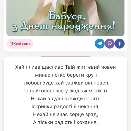
Копіювати
Поділитися
Хай пливе щасливо Твій життєвий човен
І минає легко береги круті,
І любові буде хай завжди він повен,
То найголовніше у людськім житті.
Нехай в душі завжди горять
Іскринки радості й чекання,
Нехай не знає серце зрад,
А тільки радість і кохання.