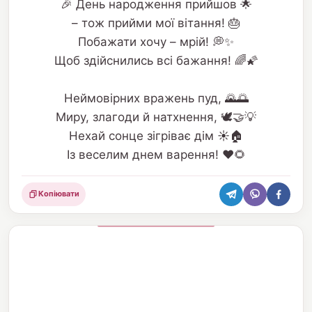
🎉 День народження прийшов 🌟
– тож прийми мої вітання! 🎂
Побажати хочу – мрій! 💭✨
Щоб здійснились всі бажання! 🌈🌠
Неймовірних вражень пуд, 🌄🌅
Миру, злагоди й натхнення, 🕊️🤝💡
Нехай сонце зігріває дім ☀️🏠
Із веселим днем варення! ❤️🌻
Копіювати
Поділитися