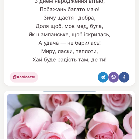
З днем народження вітаю,
Побажань багато маю!
Зичу щастя і добра,
Доля щоб, мов мед, була,
Як шампанське, щоб іскрилась,
А удача — не барилась!
Миру, ласки, теплоти,
Хай буде радість там, де ти!
Копіювати
Поділитися