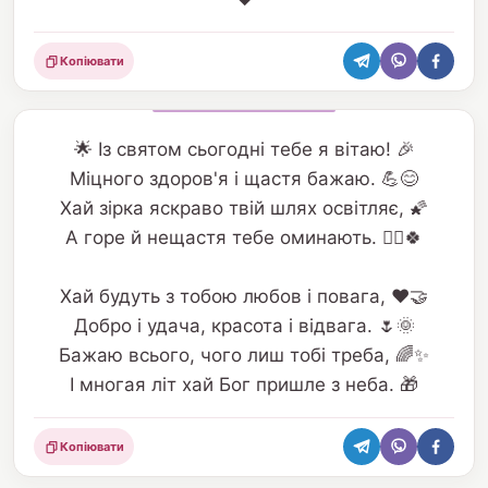
Копіювати
Поділитися
🌟 Із святом сьогодні тебе я вітаю! 🎉
Міцного здоров'я і щастя бажаю. 💪😊
Хай зірка яскраво твій шлях освітляє, 🌠
А горе й нещастя тебе оминають. 🙅‍♂️🍀
Хай будуть з тобою любов і повага, ❤️🤝
Добро і удача, красота і відвага. 🌷🌞
Бажаю всього, чого лиш тобі треба, 🌈✨
І многая літ хай Бог пришле з неба. 🎁
Копіювати
Поділитися