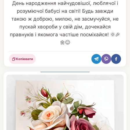
День народження найчудовішої, люблячої і
розуміючої бабусі на світі! Будь завжди
такою ж доброю, милою, не засмучуйся, не
пускай хвороби у свій дім, дочекайся
правнуків і якомога частіше посміхайся! 🌞🎉
🌼😊
Копіювати
Поділитися