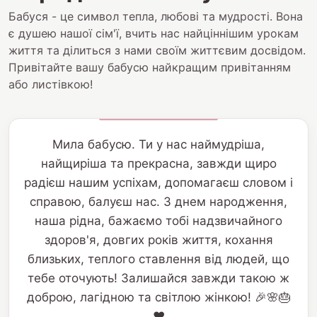
Бабуся - це символ тепла, любові та мудрості. Вона
є душею нашої сім'ї, вчить нас найціннішим урокам
життя та ділиться з нами своїм життєвим досвідом.
Привітайте вашу бабусю найкращим привітанням
або листівкою!
Мила бабусю. Ти у нас наймудріша,
найщиріша та прекрасна, завжди щиро
радієш нашим успіхам, допомагаєш словом і
справою, балуєш нас. З днем народження,
наша рідна, бажаємо тобі надзвичайного
здоров'я, довгих років життя, кохання
близьких, теплого ставлення від людей, що
тебе оточують! Залишайся завжди такою ж
доброю, лагідною та світлою жінкою! 🎉🌸🎂
❤️