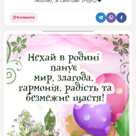
люблю, зі святом! 🎉🎂😊❤️
Копіювати
Поділитися