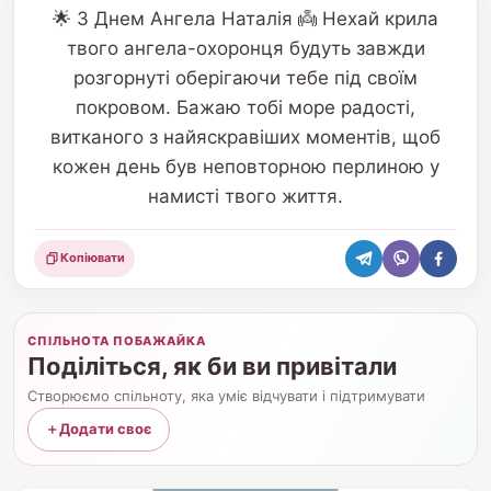
🌟 З Днем Ангела Наталія 👼 Нехай крила
твого ангела-охоронця будуть завжди
розгорнуті оберігаючи тебе під своїм
покровом. Бажаю тобі море радості,
витканого з найяскравіших моментів, щоб
кожен день був неповторною перлиною у
намисті твого життя.
Копіювати
Поділитися
СПІЛЬНОТА ПОБАЖАЙКА
Поділіться, як би ви привітали
Створюємо спільноту, яка уміє відчувати і підтримувати
＋
Додати своє