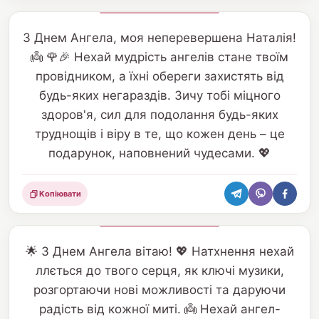
З Днем Ангела, моя неперевершена Наталія!
👼 🌹🎉 Нехай мудрість ангелів стане твоїм
провідником, а їхні обереги захистять від
будь-яких негараздів. Зичу тобі міцного
здоров'я, сил для подолання будь-яких
труднощів і віру в те, що кожен день – це
подарунок, наповнений чудесами. 💖
Копіювати
Поділитися
🌟 З Днем Ангела вітаю! 💖 Натхнення нехай
ллється до твого серця, як ключі музики,
розгортаючи нові можливості та даруючи
радість від кожної миті. 👼 Нехай ангел-