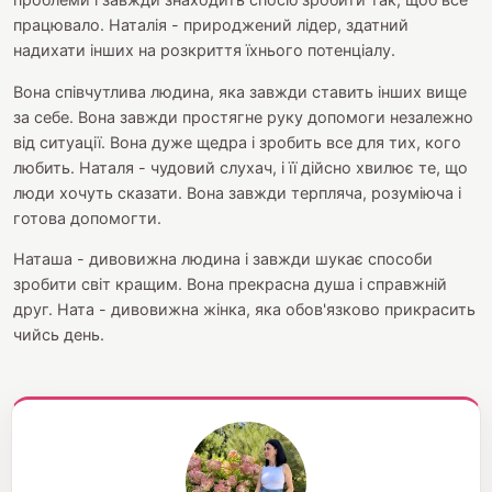
працювало. Наталія - природжений лідер, здатний
надихати інших на розкриття їхнього потенціалу.
Вона співчутлива людина, яка завжди ставить інших вище
за себе. Вона завжди простягне руку допомоги незалежно
від ситуації. Вона дуже щедра і зробить все для тих, кого
любить. Наталя - чудовий слухач, і її дійсно хвилює те, що
люди хочуть сказати. Вона завжди терпляча, розуміюча і
готова допомогти.
Наташа - дивовижна людина і завжди шукає способи
зробити світ кращим. Вона прекрасна душа і справжній
друг. Ната - дивовижна жінка, яка обов'язково прикрасить
чийсь день.