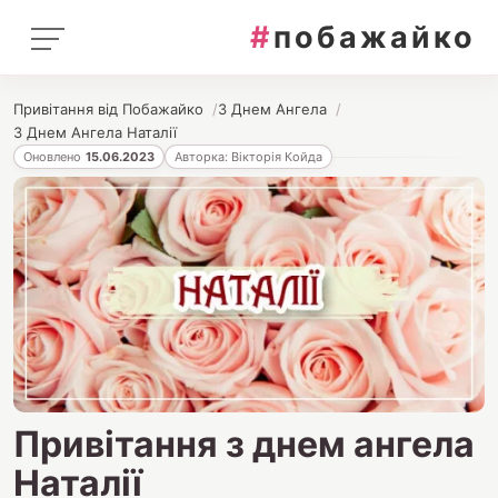
#
побажайко
Привітання від Побажайко
З Днем Ангела
З Днем Ангела Наталії
Оновлено
15.06.2023
Авторка: Вікторія Койда
Привітання з днем ангела
Наталії