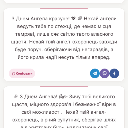
З Днем Ангела красуне! 💖 🌈 Нехай ангели
ведуть тебе по стежці, де немає місця
темряві, лише сяє світло твого власного
щастя. Нехай твій ангел-охоронець завжди
буде поруч, оберігаючи від негараздів, а
його крила надії несуть тільки вперед.
Копіювати
Поділитися
🎉 З Днем Ангела! 👼✨ Зичу тобі великого
щастя, міцного здоров'я і безмежної віри в
свої можливості. Нехай твій ангел-
охоронець, вірний супутник, оберігає шлях
від життєвих бурь, надсилаючи свої