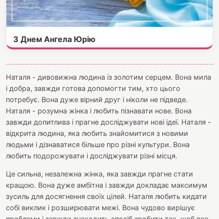
З Днем Ангела Юрію
Наталя - дивовижна людина із золотим серцем. Вона мила
і добра, завжди готова допомогти тим, хто цього
потребує. Вона дуже вірний друг і ніколи не підведе.
Наталя - розумна жінка і любить пізнавати нове. Вона
завжди допитлива і прагне досліджувати нові ідеї. Наталя -
відкрита людина, яка любить знайомитися з новими
людьми і дізнаватися більше про різні культури. Вона
любить подорожувати і досліджувати різні місця.
Це сильна, незалежна жінка, яка завжди прагне стати
кращою. Вона дуже амбітна і завжди докладає максимум
зусиль для досягнення своїх цілей. Наталя любить кидати
собі виклик і розширювати межі. Вона чудово вирішує
проблеми і завжди знаходить спосіб зробити так, щоб все