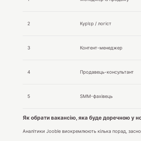
2
Кур’єр / логіст
3
Контент-менеджер
4
Продавець-консультант
5
SMM-фахівець
Як обрати вакансію, яка буде доречною у н
Аналітики Jooble виокремлюють кілька порад, заснов