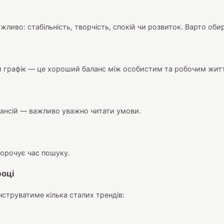
жливо: стабільність, творчість, спокій чи розвиток. Варто обир
й графік — це хороший баланс між особистим та робочим жит
кансій — важливо уважно читати умови.
корочує час пошуку.
році
онструватиме кілька сталих трендів: