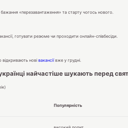
бажання «перезавантаження» та старту чогось нового.
акансії, готувати резюме чи проходити онлайн-співбесіди.
о відкривають нові
вакансії
вже у грудні.
 українці найчастіше шукають перед свя
ік)
Популярність
високий попит