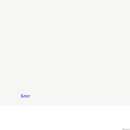
Блог
Вико