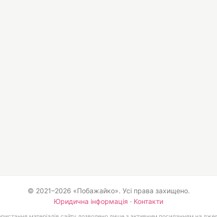
© 2021–2026 «Побажайко». Усі права захищено.
Юридична інформація
·
Контакти
ристання матеріалів сайту дозволено лише з активним посиланням на дже