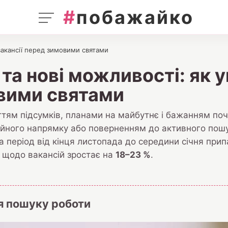
#
побажайко
вакансії перед зимовими святами
та нові можливості: як 
овими святами
ттям підсумків, планами на майбутнє і бажанням поч
ійного напрямку або поверненням до активного пошу
на період від кінця листопада до середини січня при
 щодо вакансій зростає на
18–23 %
.
я пошуку роботи