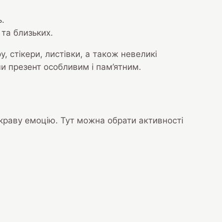
ь.
та близьких.
 стікери, листівки, а також невеликі
чи презент особливим і пам’ятним.
скраву емоцію. Тут можна обрати активності