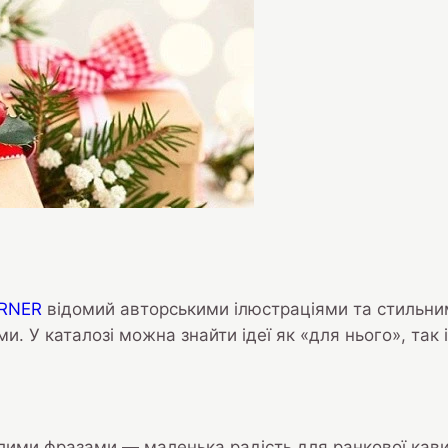
RNER
відомий авторськими ілюстраціями та стильни
ми. У каталозі можна знайти ідеї як «для нього», так 
лими фразами — маленька радість для ранкової кави