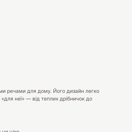
ми речами для дому. Його дизайн легко
і «для неї» — від теплих дрібничок до
 чи чаю.