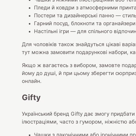
Пледи й ковдри з атмосферними принта
Постери та дизайнерські панно — стильн
Гарний посуд, блокноти та органайзери 
Настільні ігри — для спільного відпочи
Для чоловіків також знайдуться цікаві варіа
тут можна замовити подарункові набори, ка
Якщо ж вагаєтесь з вибором, замовте подар
йому до душі, й при цьому зберегти сюрприз
онлайн.
Gifty
Український бренд Gifty дає змогу придбати 
ілюстраціями, часто з гумором, ніжністю аб
Чашки з лаконічними або іронічними п