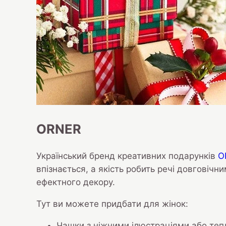
ORNER
Український бренд креативних подарунків
O
впізнається, а якість робить речі довговічни
ефектного декору.
Тут ви можете придбати для жінок:
Чашки з ніжними ілюстраціями або теп