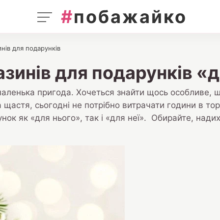
#
побажайко
нів для подарунків
зинів для подарунків «дл
ленька пригода. Хочеться знайти щось особливе, що
 щастя, сьогодні не потрібно витрачати години в тор
нок як «для нього», так і «для неї». Обирайте, надих