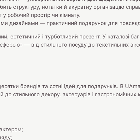
ить структуру, нотатки й акуратну організацію спра
 у робочий простір чи кімнату.
ними дизайнами — практичний подарунок для повсяк
лий, естетичний і турботливий презент. У каталозі ба
ерою» — від стильного посуду до текстильних аксес
десятки брендів та сотні ідей для подарунків. В UA
чей до стильного декору, аксесуарів і гастрономічни
рактером;
ляду;