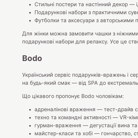
Стильні постери та настінний декор — 
Подарункові набори з практичними суве
Футболки та аксесуари з авторськими п
Для жінки можна замовити чашки з ніжними м
подарункові набори для релаксу. Усе це ств
Bodo
Український сервіс подарунків-вражень і с
на будь-який смак — від SPA до екстремальн
Що цікавого пропонує Bodo чоловікам:
адреналінові враження — тест-драйв с
техно та командні активності — VR-кімн
гурман-враження — дегустації вина та 
майстер-класи та хобі — гончарство, ст