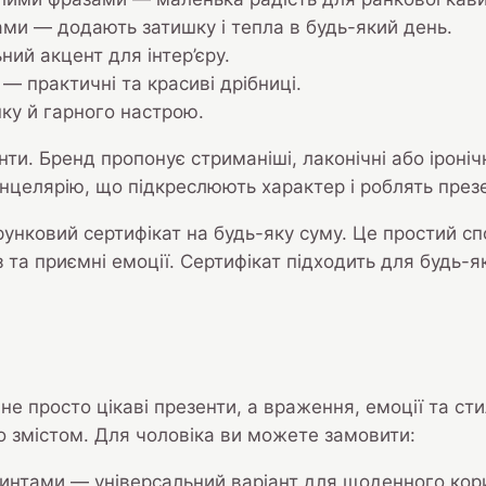
ми — додають затишку і тепла в будь-який день.
ий акцент для інтер’єру.
— практичні та красиві дрібниці.
нку й гарного настрою.
нти. Бренд пропонує стриманіші, лаконічні або іроні
нцелярію, що підкреслюють характер і роблять презе
унковий сертифікат на будь-яку суму. Це простий сп
 та приємні емоції. Сертифікат підходить для будь-я
не просто цікаві презенти, а враження, емоції та ст
о змістом. Для чоловіка ви можете замовити:
ринтами — універсальний варіант для щоденного кор