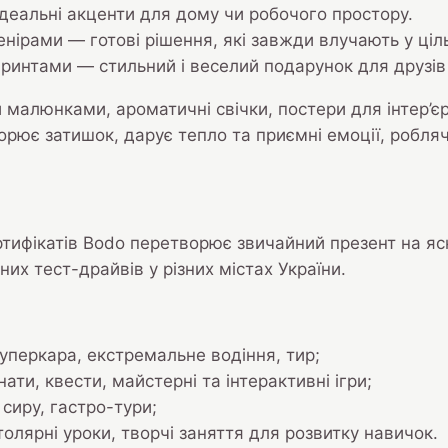
ідеальні акценти для дому чи робочого простору.
нірами — готові рішення, які завжди влучають у ціл
ринтами — стильний і веселий подарунок для друзів 
алюнками, ароматичні свічки, постери для інтер’єру,
орює затишок, дарує тепло та приємні емоції, робля
ертифікатів Bodo перетворює звичайний презент на я
их тест-драйвів у різних містах України.
уперкара, екстремальне водіння, тир;
ати, квести, майстерні та інтерактивні ігри;
сиру, гастро-тури;
олярні уроки, творчі заняття для розвитку навичок.