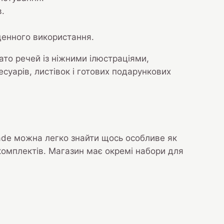
в.
денного використання.
гато речей із ніжними ілюстраціями,
уарів, листівок і готових подарункових
made можна легко знайти щось особливе як
х комплектів. Магазин має окремі набори для