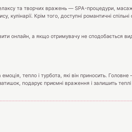
релаксу та творчих вражень — SPA-процедури, масажі
у, кулінарії. Крім того, доступні романтичні спільні
ти онлайн, а якщо отримувачу не сподобається вид ак
 емоція, тепло і турбота, які він приносить. Головн
затишок, подарує приємні враження і залишить теплі