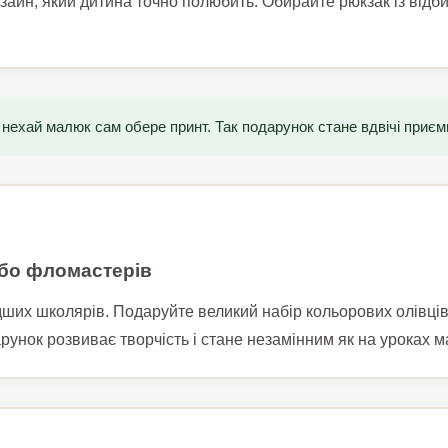
дизайн, який дитина точно полюбить. Обирайте рюкзак із від
нехай малюк сам обере принт. Так подарунок стане вдвічі приєм
або фломастерів
их школярів. Подаруйте великий набір кольорових олівців 
рунок розвиває творчість і стане незамінним як на уроках м