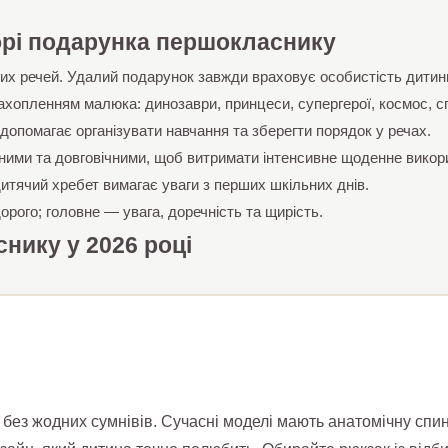
рі подарунка першокласнику
их речей. Удалий подарунок завжди враховує особистість дитини
хопленням малюка: динозаври, принцеси, супергерої, космос, сп
допомагає організувати навчання та зберегти порядок у речах.
ними та довговічними, щоб витримати інтенсивне щоденне викор
итячий хребет вимагає уваги з перших шкільних днів.
рого; головне — увага, доречність та щирість.
нику у 2026 році
ез жодних сумнівів. Сучасні моделі мають анатомічну спинк