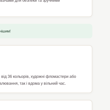
бивачами для безпеки та зручними
нішим!
від 36 кольорів, художні фломастери або
алювання, так і вдома у вільний час.