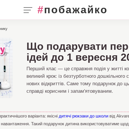
#
побажайко
нику
Що подарувати пер
ідей до 1 вересня 2
Перший клас — це справжня подія у житті ко
великий крок: із безтурботного дошкільного с
нових відкриттів. Саме тому подарунок до ц
справді корисним і запам'ятовуваним.
рактичнішого варіанта: якісні
дитячі рюкзаки до школи
від Akvar
не навантаження. Такий подарунок дитина використовуватиме щодн