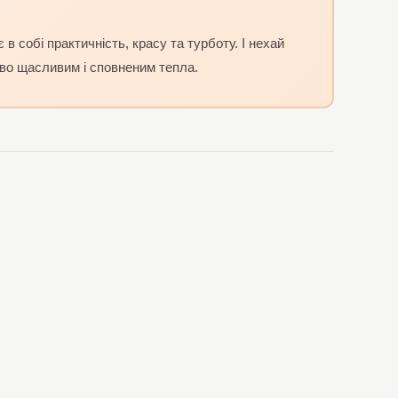
собі практичність, красу та турботу. І нехай
тво щасливим і сповненим тепла.