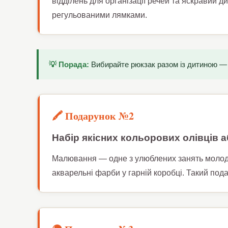
відділень для організації речей та яскравий 
регульованими лямками.
💡 Порада:
Вибирайте рюкзак разом із дитиною — 
🖍️ Подарунок №2
Набір якісних кольорових олівців 
Малювання — одне з улюблених занять молодш
акварельні фарби у гарній коробці. Такий пода