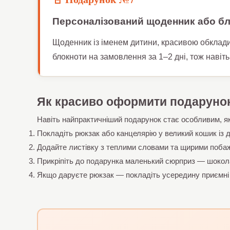
Персоналізований щоденник або б
Щоденник із іменем дитини, красивою обклади
блокноти на замовлення за 1–2 дні, тож навіт
Як красиво оформити подаруно
Навіть найпрактичніший подарунок стає особливим, як
Покладіть рюкзак або канцелярію у великий кошик із
Додайте листівку з теплими словами та щирими побажа
Прикріпіть до подарунка маленький сюрприз — шокола
Якщо даруєте рюкзак — покладіть усередину приємні др