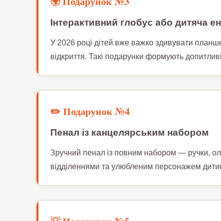
🌍 Подарунок №3
Інтерактивний глобус або дитяча е
У 2026 році дітей вже важко здивувати планш
відкриття. Такі подарунки формують допитливі
✏️ Подарунок №4
Пенал із канцелярським набором
Зручний пенал із повним набором — ручки, олі
відділеннями та улюбленим персонажем дитини