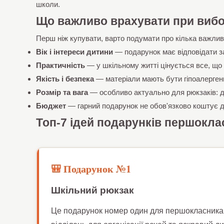
школи.
Що важливо врахувати при вибо
Перш ніж купувати, варто подумати про кілька важлив
Вік і інтереси дитини
— подарунок має відповідати за
Практичність
— у шкільному житті цінується все, що 
Якість і безпека
— матеріали мають бути гіпоалерген
Розмір та вага
— особливо актуально для рюкзаків: д
Бюджет
— гарний подарунок не обов'язково коштує до
Топ-7 ідей подарунків першоклас
🎒 Подарунок №1
Шкільний рюкзак
Це подарунок номер один для першокласника б