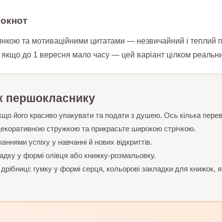
локнот
нкою та мотиваційними цитатами — незвичайний і теплий п
ь якщо до 1 вересня мало часу — цей варіант цілком реальни
к першокласнику
що його красиво упакувати та подати з душею. Ось кілька пере
 декоративною стружкою та прикрасьте широкою стрічкою.
ннями успіху у навчанні й нових відкриттів.
дку у формі олівця або книжку-розмальовку.
ібниці: гумку у формі серця, кольорові закладки для книжок, яс