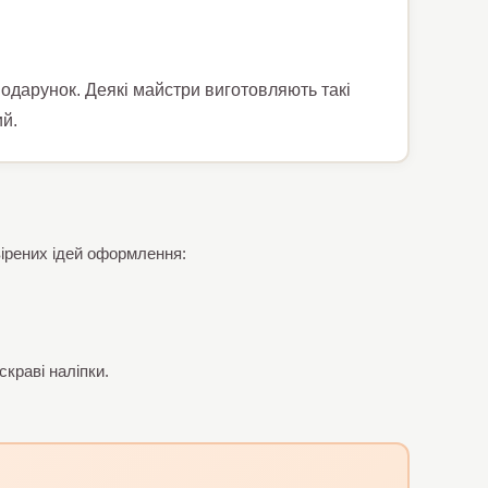
одарунок. Деякі майстри виготовляють такі
й.
вірених ідей оформлення:
краві наліпки.