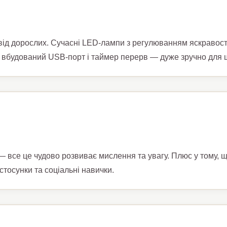
від дорослих. Сучасні LED-лампи з регулюванням яскравості
ь вбудований USB-порт і таймер перерв — дуже зручно для ш
— все це чудово розвиває мислення та увагу. Плюс у тому, що
тосунки та соціальні навички.